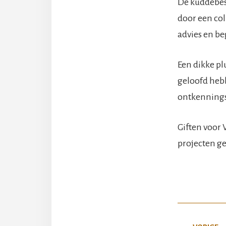
De kuddebes
door een co
advies en be
Een dikke pl
geloofd hebb
ontkenningsf
Giften voo
projecten g