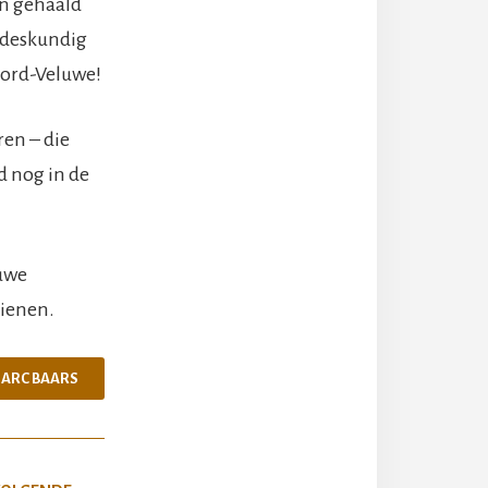
jn gehaald
 deskundig
oord-Veluwe!
ren – die
d nog in de
uwe
dienen.
 MARC BAARS