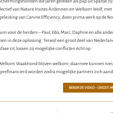
chermingshonden die jaren geleden als pup uit Spanje zi
llectief van Nature Invites Ardennen en Welkom Wolf, met
geleiding van Canine Efficiency, doen prima werk op de N
uim voor de herders – Paul, Edo, Marc, Daphne en alle ande
en in deze oplossing. Terwijl een groot deel van Nederlan
ase zit, lossen zij mogelijke conflicten écht op.
r Welkom Waakhond blijven welkom; daarmee kunnen nie
eprefinancierd worden zodra mogelijke partners zich aan
BEKIJK DE VIDEO – CREDIT: