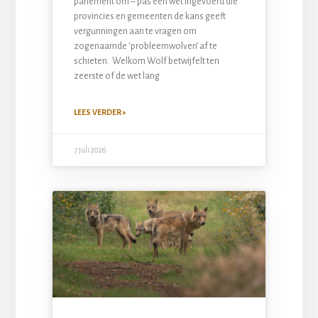
parlement om – pas een wet ingevoerd die
provincies en gemeenten de kans geeft
vergunningen aan te vragen om
zogenaamde ‘probleemwolven’ af te
schieten. Welkom Wolf betwijfelt ten
zeerste of de wet lang
LEES VERDER »
7 juli 2026