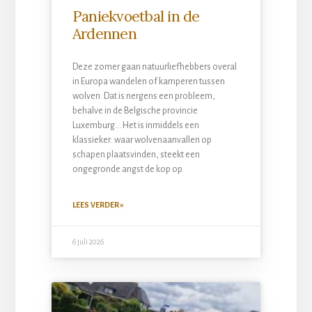
Paniekvoetbal in de
Ardennen
Deze zomer gaan natuurliefhebbers overal
in Europa wandelen of kamperen tussen
wolven. Dat is nergens een probleem,
behalve in de Belgische provincie
Luxemburg… Het is inmiddels een
klassieker: waar wolvenaanvallen op
schapen plaatsvinden, steekt een
ongegronde angst de kop op.
LEES VERDER »
6 juli 2026