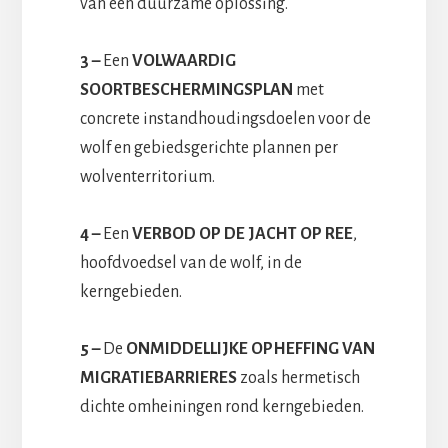
van een duurzame oplossing.
3 –
Een
VOLWAARDIG
SOORTBESCHERMINGSPLAN
met
concrete instandhoudingsdoelen voor de
wolf en gebiedsgerichte plannen per
wolventerritorium.
4 –
Een
VERBOD OP DE JACHT OP REE
,
hoofdvoedsel van de wolf, in de
kerngebieden.
5 –
De
ONMIDDELLIJKE OPHEFFING VAN
MIGRATIEBARRIERES
zoals hermetisch
dichte omheiningen rond kerngebieden.