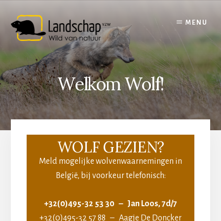
Skip
to
MENU
content
Welkom Wolf!
WOLF GEZIEN?
Meld mogelijke wolvenwaarnemingen in
België, bij voorkeur telefonisch:
+32(0)495-32 53 30 – Jan Loos, 7d/7
+32(0)495-32 57 88 – Aagje De Doncker