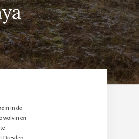
aya
ein in de
 wolvin en
te
t Dresden.