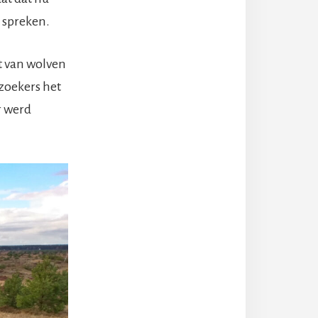
t spreken.
t van wolven
zoekers het
r werd