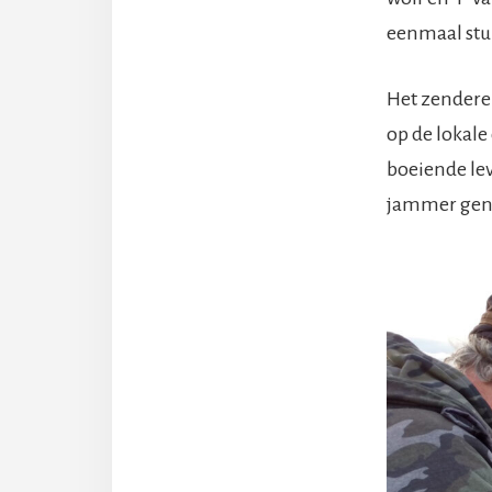
eenmaal stuk
Het zendere
op de lokal
boeiende le
jammer geno