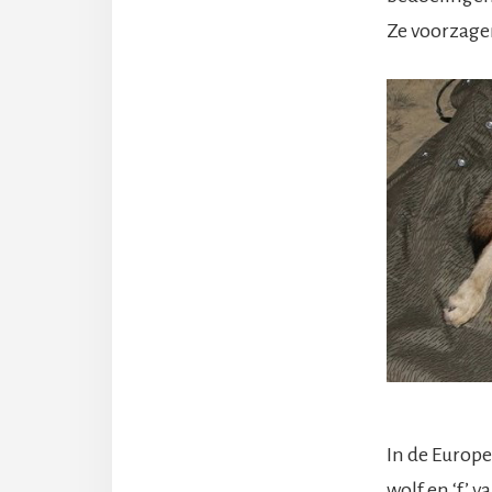
Ze voorzage
In de Europ
wolf en ‘f’ 