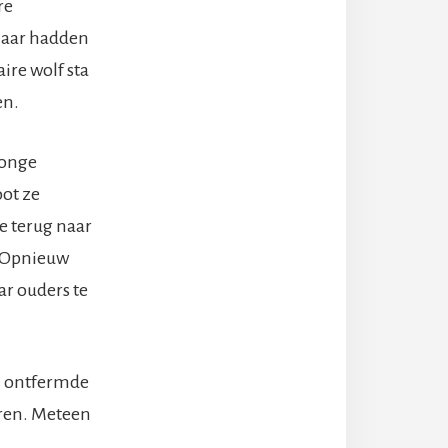
re
 haar hadden
ire wolf sta
en.
jonge
oot ze
e terug naar
. Opnieuw
ar ouders te
en ontfermde
oren. Meteen