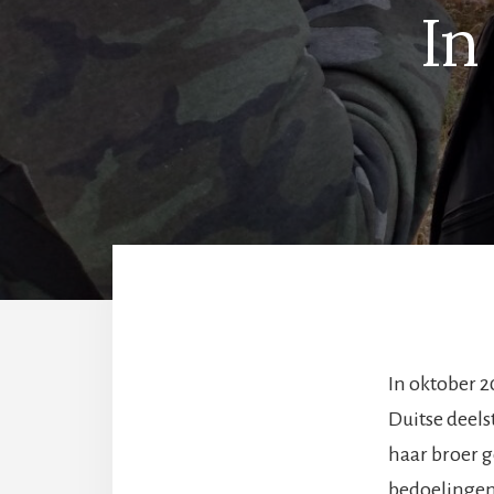
In
In oktober 2
Duitse deel
haar broer 
bedoelingen