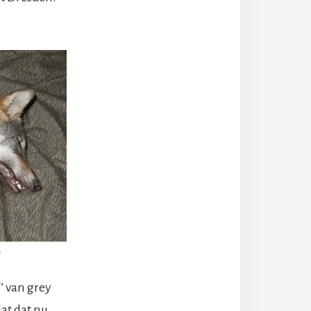
’ van grey
at dat nu