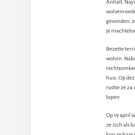
Anhalt. Naya
wolvenroedel
gevonden, zo
je machteloo
Bezette ter
wolvin. Nabi
rechtsomkeer
huis. Op dez
rustte ze 24
lopen.
Op 19 april 
ze zich als 
kon ze haar 