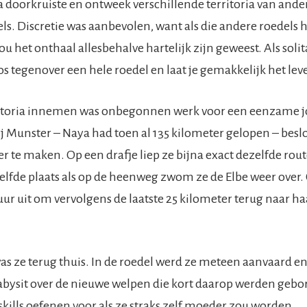
 doorkruiste en ontweek verschillende territoria van ande
s. Discretie was aanbevolen, want als die andere roedels
u het onthaal allesbehalve hartelijk zijn geweest. Als solita
s tegenover een hele roedel en laat je gemakkelijk het lev
ritoria innemen was onbegonnen werk voor een eenzame 
j Munster – Naya had toen al 135 kilometer gelopen – besl
 te maken. Op een drafje liep ze bijna exact dezelfde rout
elfde plaats als op de heenweg zwom ze de Elbe weer over
 uur uit om vervolgens de laatste 25 kilometer terug naar ha
was ze terug thuis. In de roedel werd ze meteen aanvaard 
babysit over de nieuwe welpen die kort daarop werden geb
skills oefenen voor als ze straks zelf moeder zou worden.