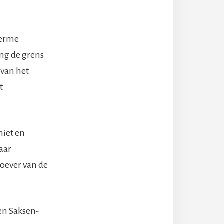
ferme
ang de grens
 van het
t
niet en
Haar
 oever van de
en Saksen-