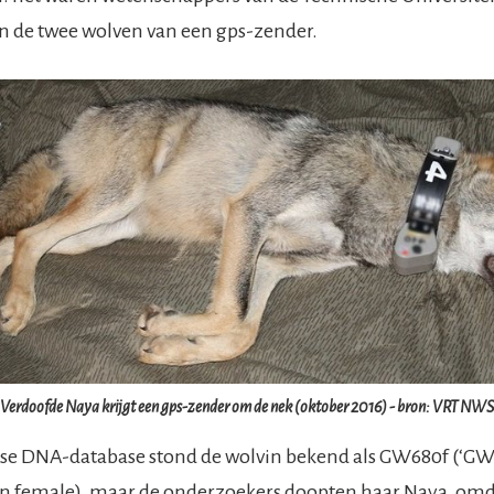
n de twee wolven van een gps-zender.
Verdoofde Naya krijgt een gps-zender om de nek (oktober 2016) - bron: VRT NWS
ese DNA-database stond de wolvin bekend als GW680f (‘GW
van female), maar de onderzoekers doopten haar Naya, omd