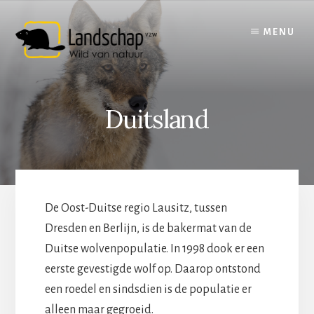
Skip
to
MENU
content
Duitsland
De Oost-Duitse regio Lausitz, tussen
Dresden en Berlijn, is de bakermat van de
Duitse wolvenpopulatie. In 1998 dook er een
eerste gevestigde wolf op. Daarop ontstond
een roedel en sindsdien is de populatie er
alleen maar gegroeid.