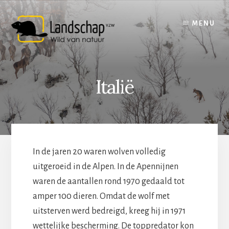
Skip
to
MENU
content
Italië
In de jaren 20 waren wolven volledig
uitgeroeid in de Alpen. In de Apennijnen
waren de aantallen rond 1970 gedaald tot
amper 100 dieren. Omdat de wolf met
uitsterven werd bedreigd, kreeg hij in 1971
wettelijke bescherming. De toppredator kon