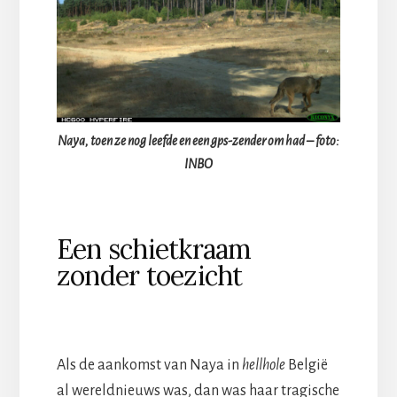
Naya, toen ze nog leefde en een gps-zender om had – foto:
INBO
Een schietkraam
zonder toezicht
Als de aankomst van Naya in
hellhole
België
al wereldnieuws was, dan was haar tragische