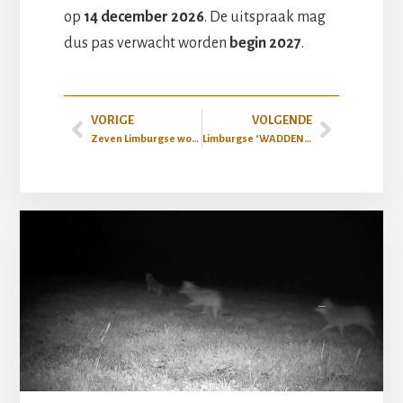
op
14 december 2026
. De uitspraak mag
dus pas verwacht worden
begin 2027
.
VORIGE
VOLGENDE
Zeven Limburgse wolven
Limburgse ‘WADDENWOLF’ veroorzaakt deining in Duitsland