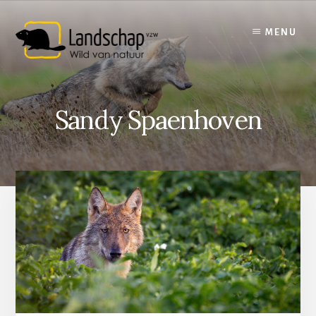
Skip
to
MENU
content
Sandy Spaenhoven