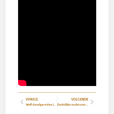
VORIGE
VOLGENDE
Wolf doodgereden in Geel
Dodelijke nacht voor wolven op de Limburgse noord-zuidverbinding N74