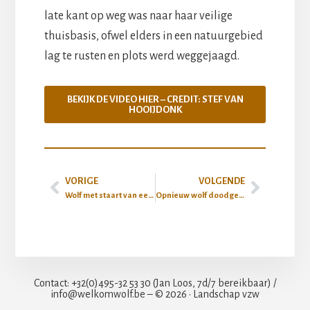
late kant op weg was naar haar veilige
thuisbasis, ofwel elders in een natuurgebied
lag te rusten en plots werd weggejaagd.
BEKIJK DE VIDEO HIER – CREDIT: STEF VAN
HOOIJDONK
VORIGE
VOLGENDE
Wolf met staart van eekhoorn
Opnieuw wolf doodgereden
Contact: +32(0)495-32 53 30 (Jan Loos, 7d/7 bereikbaar) /
info@welkomwolf.be – © 2026 · Landschap vzw